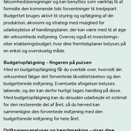
følsomhedsberegninger og kan benyttes som værktøj til at
formidle den kommende tids forventninger til tredjepart.
Budgettet bruges aktivt til styring og opfølgning af din
produktion, økonomi og strategi med mulighed for
udarbejdelse af handlingsplaner, der kan være med til at øge
din virksomheds indtjening. Overvej også et investerings-
eller etableringsbudget, hvor dine fremtidsplaner belyses på
en enkel og overskuelig måde.
Budgetopfølgning
–
fingeren på pulsen
Med en budgetopfølgning får du overblik over, hvorvidt din
virksomhed følger det forventede likviditetsbehov og den
budgetterede indtjening. Eventuelle afvigelser belyses
løbende, og der kan derfor hurtigt tages handling på disse.
Med budgetopfølgning kan du desuden udarbejde et estimat
for den resterende del af året, så du herved kan
sammenligne den forventede indtjening med den
budgetterede indtjening for hele året.
Driftsgrensanalyser og benchmarking
–
viser dine