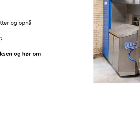
tter og opnå
?
iksen og hør om