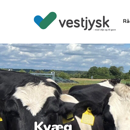
Rå
Kvæg