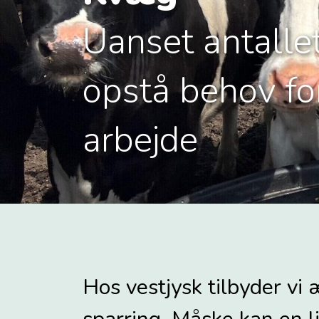
Uanset antallet
opstå behov for
arbejde
Hos vestjysk tilbyder vi 