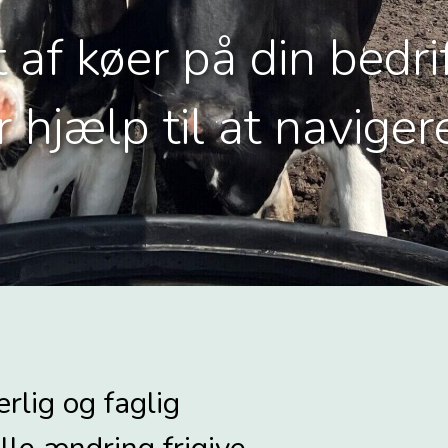
 af køer på din bedrif
 hjælp til at navigere
ærlig og faglig