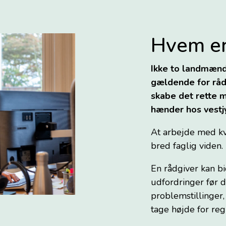
Hvem er
Ikke to landmænd
gældende for rådg
skabe det rette m
hænder hos vestj
At arbejde med kv
bred faglig viden.
En rådgiver kan b
udfordringer før d
problemstillinger,
tage højde for reg