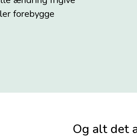
lle ændring frigive
ler forebygge
Og alt det 