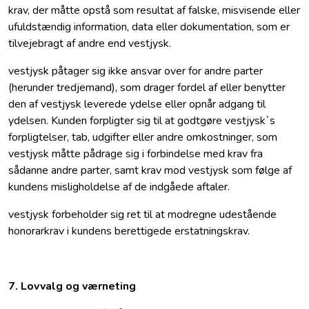
krav, der måtte opstå som resultat af falske, misvisende eller
ufuldstændig information, data eller dokumentation, som er
tilvejebragt af andre end vestjysk.
vestjysk påtager sig ikke ansvar over for andre parter
(herunder tredjemand), som drager fordel af eller benytter
den af vestjysk leverede ydelse eller opnår adgang til
ydelsen. Kunden forpligter sig til at godtgøre vestjysk`s
forpligtelser, tab, udgifter eller andre omkostninger, som
vestjysk måtte pådrage sig i forbindelse med krav fra
sådanne andre parter, samt krav mod vestjysk som følge af
kundens misligholdelse af de indgåede aftaler.
vestjysk forbeholder sig ret til at modregne udestående
honorarkrav i kundens berettigede erstatningskrav.
7. Lovvalg og værneting