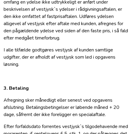
omfang en ydelse ikke udtrykkeligt er anført under
beskrivelsen af vestjysk`s ydelser i rådgivningsaftalen, er
den ikke omfattet af fastprisaftalen. Udføres ydelsen
alligevel af vestjysk efter aftale med kunden, afregnes for
den pågældende ydelse ved siden af den faste pris, i så fald
efter medgået timeforbrug.
I alle tilfælde godtgøres vestjysk af kunden samtlige
udgifter, der er afholdt af vestjysk som led i opgavens
løsning.
3. Betaling
Afregning sker månedligt eller senest ved opgavens
afslutning. Betalingsbetingelser er løbende måned + 20
dage, såfremt der ikke foreligger en specialaftale.
Efter forfaldsdato forrentes vestjysk`s tilgodehavende med
morarenten, jf. rentelovens § 5, stk. 1, og der pålægges det