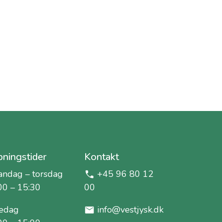
ningstider
Kontakt
ndag – torsdag
+45 96 80 12
00 – 15:30
00
edag
info@vestjysk.dk