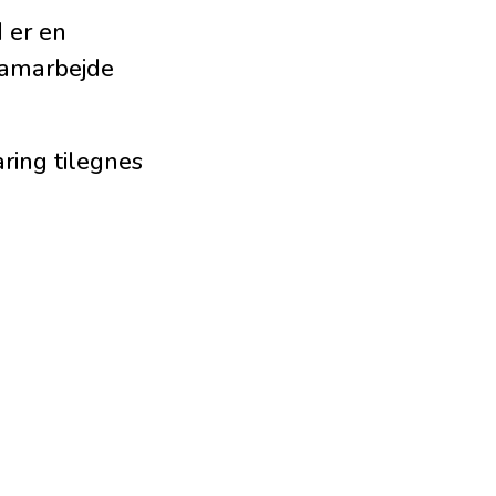
 er en
 samarbejde
ring tilegnes