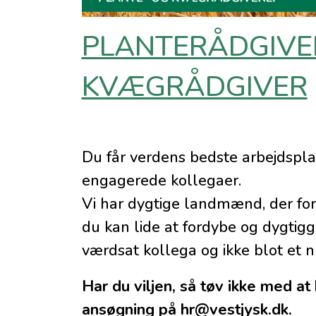
PLANTERÅDGIVE
KVÆGRÅDGIVER
Du får verdens bedste arbejdspla
engagerede kollegaer.
Vi har dygtige landmænd, der forv
du kan lide at fordybe og dygtigg
værdsat kollega og ikke blot et 
Har du viljen, så tøv ikke med at
ansøgning på hr@vestjysk.dk.