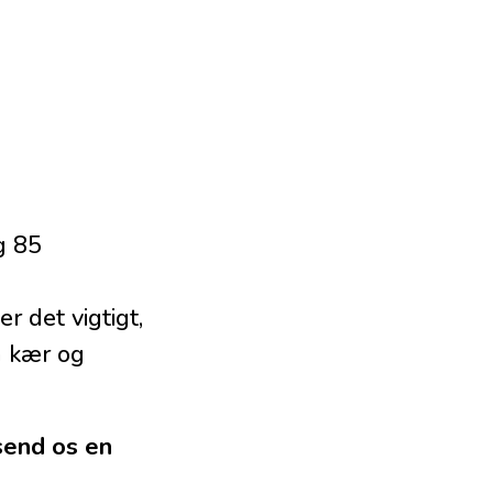
g 85
 det vigtigt,
n kær og
 send os en