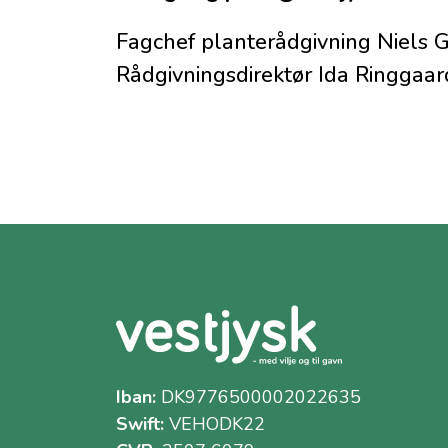
Fagchef planterådgivning Niels G
Rådgivningsdirektør Ida Ringgaard
Iban:
DK9776500002022635
Swift:
VEHODK22