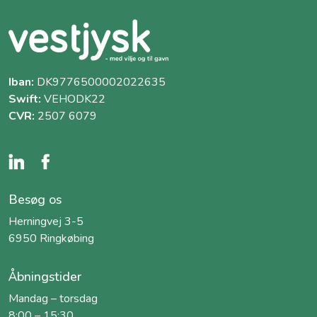
Iban:
DK9776500002022635
Swift:
VEHODK22
CVR:
2507 6079
Besøg os
Herningvej 3-5
6950 Ringkøbing
Åbningstider
Mandag – torsdag
8:00 – 15:30