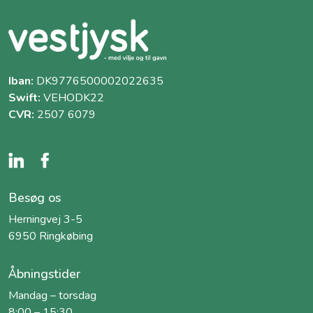
Iban:
DK9776500002022635
Swift:
VEHODK22
CVR:
2507 6079
Besøg os
Herningvej 3-5
6950 Ringkøbing
Åbningstider
Mandag – torsdag
8:00 – 15:30