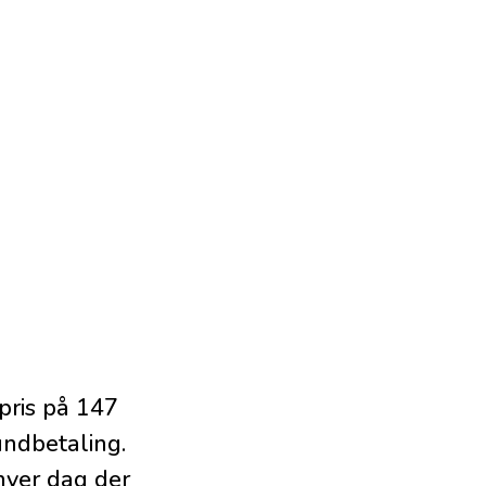
pris på 147
undbetaling.
hver dag der