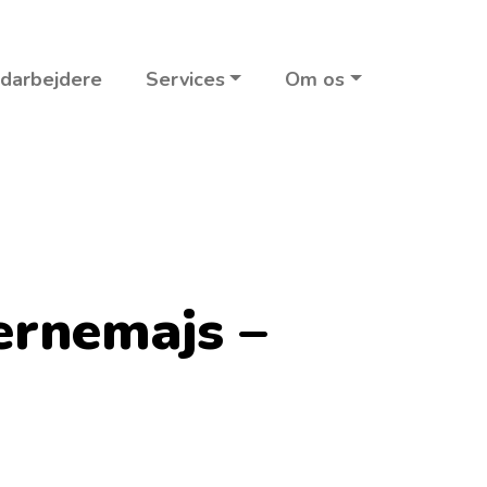
darbejdere
Services
Om os
ernemajs –