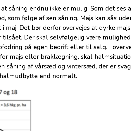
at såning endnu ikke er mulig. Som det ses a
sæd, som følge af sen såning. Majs kan sås ude
i maj. Det bør derfor overvejes at dyrke majs 
r tilsået. Der skal selvfølgelig være mulighed
odring på egen bedrift eller til salg. I overv
 for majs eller braklægning, skal halmsituati
en såning af vårsæd og vintersæd, der er svag
e halmudbytte end normalt.