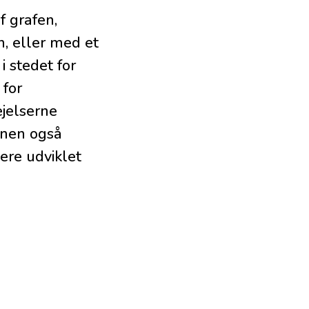
f grafen,
n, eller med et
i stedet for
 for
ejelserne
onen også
ere udviklet