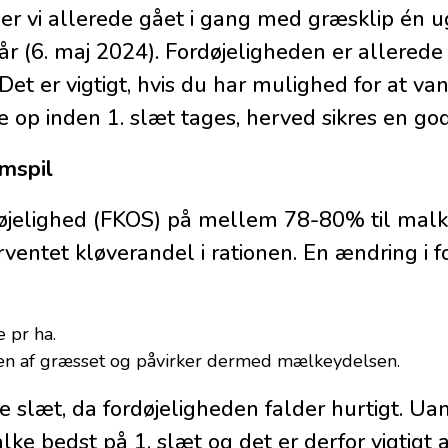
er vi allerede gået i gang med græsklip én ug
år (6. maj 2024). Fordøjeligheden er allered
et er vigtigt, hvis du har mulighed for at van
 op inden 1. slæt tages, herved sikres en go
amspil
døjelighed (FKOS) på mellem 78-80% til malk
ventet kløverandel i rationen. En ændring i f
 pr ha.
n af græsset og påvirker dermed mælkeydelsen.
ørste slæt, da fordøjeligheden falder hurtigt. U
lke bedst på 1. slæt og det er derfor vigtigt 