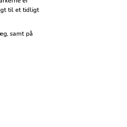
markerne er
 til et tidligt
væg, samt på