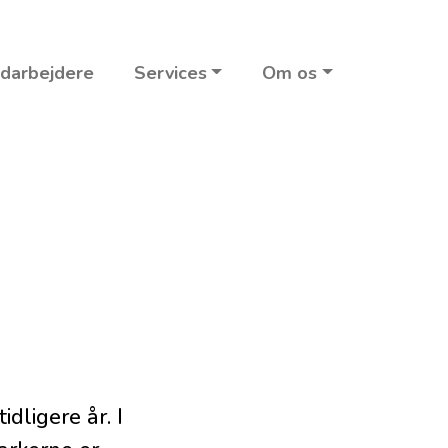
darbejdere
Services
Om os
idligere år. I