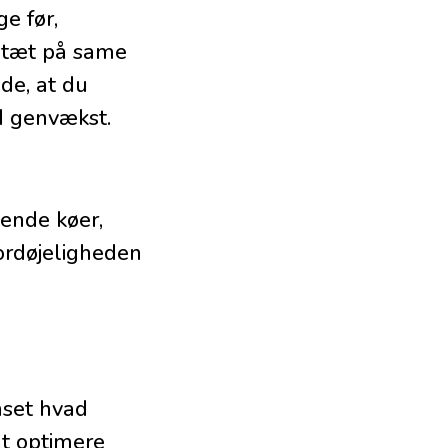
e før,
e tæt på same
de, at du
d genvækst.
ende køer,
ordøjeligheden
anset hvad
at optimere