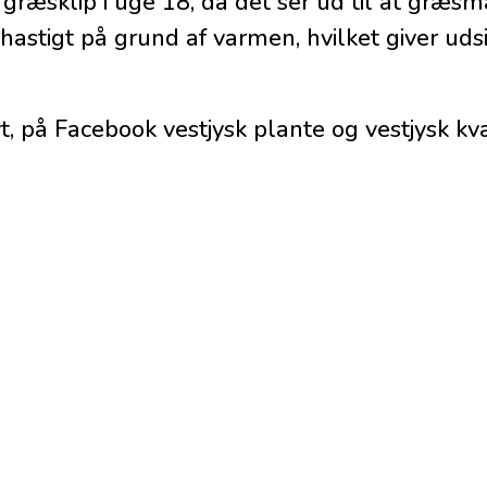
. græsklip i uge 18, da det ser ud til at græs
tigt på grund af varmen, hvilket giver udsigt
yt, på Facebook vestjysk plante og vestjysk k