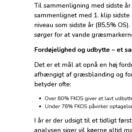
Til sammenligning med sidste år 
sammenlignet med 1. klip sidste 
niveau som sidste år (85,5% OS). D
sørger for at vande græsmarkerne
Fordøjelighed og udbytte – et s
Det er et mål at opnå en høj for
afhængigt af græsblanding og for
betyder ofte:
Over 80% FKOS giver et lavt udbytte
Under 78% FKOS påvirker optagelse
I år er der udsigt til et tidligt f
analysen siger vil køerne altid ma