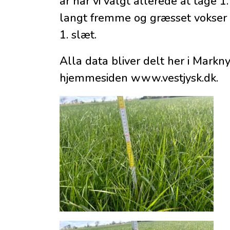
år har vi valgt allerede at tage 1
langt fremme og græsset vokser has
1. slæt.
Alla data bliver delt her i Markn
hjemmesiden www.vestjysk.dk.