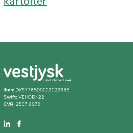
kartofler
Iban:
DK9776500002022635
Swift:
VEHODK22
CVR:
2507 6079