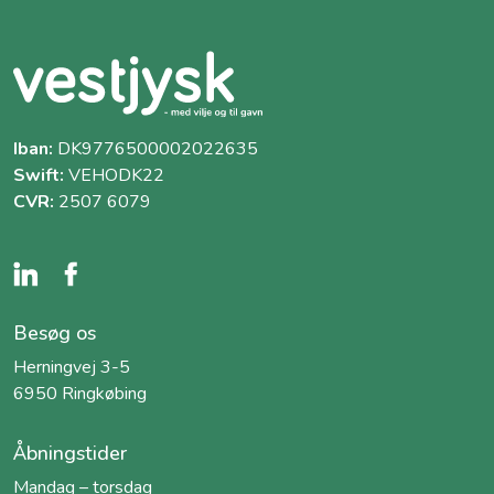
Iban:
DK9776500002022635
Swift:
VEHODK22
CVR:
2507 6079
Besøg os
Herningvej 3-5
6950 Ringkøbing
Åbningstider
Mandag – torsdag