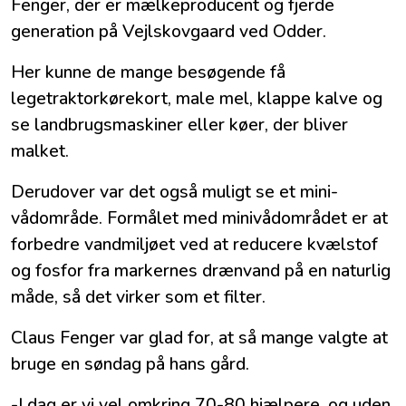
Fenger, der er mælkeproducent og fjerde
generation på Vejlskovgaard ved Odder.
Her kunne de mange besøgende få
legetraktorkørekort, male mel, klappe kalve og
se landbrugsmaskiner eller køer, der bliver
malket.
Derudover var det også muligt se et mini-
vådområde. Formålet med minivådområdet er at
forbedre vandmiljøet ved at reducere kvælstof
og fosfor fra markernes drænvand på en naturlig
måde, så det virker som et filter.
Claus Fenger var glad for, at så mange valgte at
bruge en søndag på hans gård.
-I dag er vi vel omkring 70-80 hjælpere, og uden