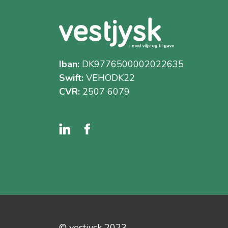
Iban:
DK9776500002022635
Swift:
VEHODK22
CVR:
2507 6079
© vestjysk 2023