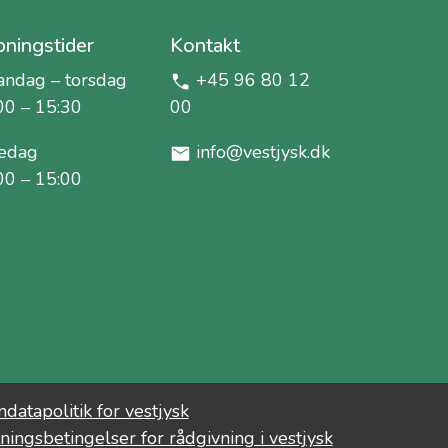
ningstider
Kontakt
ndag – torsdag
+45 96 80 12
00 – 15:30
00
edag
info@vestjysk.dk
00 – 15:00
datapolitik for vestjysk
ningsbetingelser for rådgivning i vestjysk