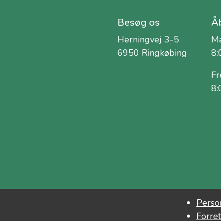
Besøg os
Åb
Herningvej 3-5
Ma
6950 Ringkøbing
8:
Fr
8:
Person
Forret