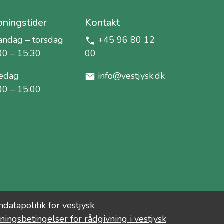
ningstider
Kontakt
ndag – torsdag
+45 96 80 12
00 – 15:30
00
edag
info@vestjysk.dk
00 – 15:00
datapolitik for vestjysk
ningsbetingelser for rådgivning i vestjysk