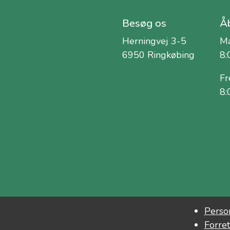
Besøg os
Åb
Herningvej 3-5
Ma
6950 Ringkøbing
8:
Fr
8:
Person
Forret