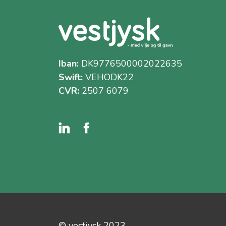
Iban:
DK9776500002022635
Swift:
VEHODK22
CVR:
2507 6079
© vestjysk 2023