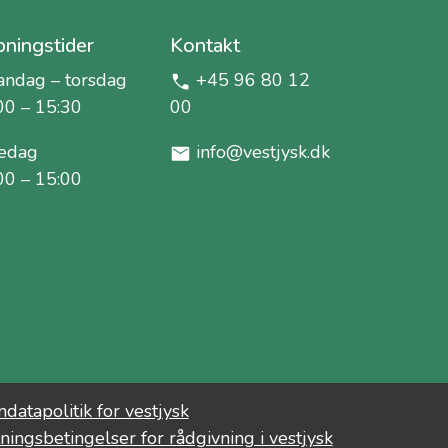
ningstider
Kontakt
ndag – torsdag
+45 96 80 12
00 – 15:30
00
edag
info@vestjysk.dk
00 – 15:00
datapolitik for vestjysk
ningsbetingelser for rådgivning i vestjysk