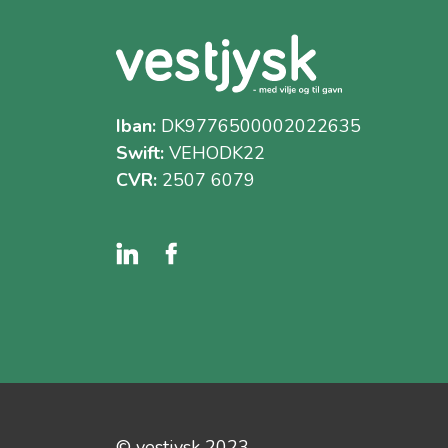
Iban:
DK9776500002022635
Swift:
VEHODK22
CVR:
2507 6079
© vestjysk 2023