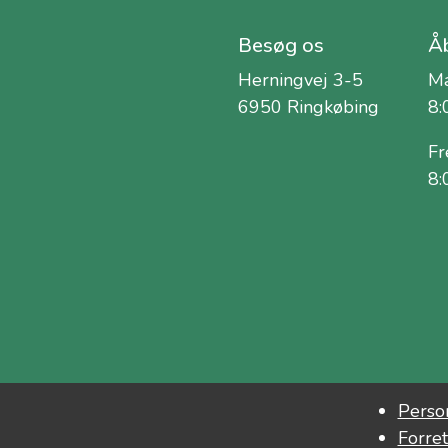
Besøg os
Åb
Herningvej 3-5
Ma
6950 Ringkøbing
8:
Fr
8:
Person
Forret