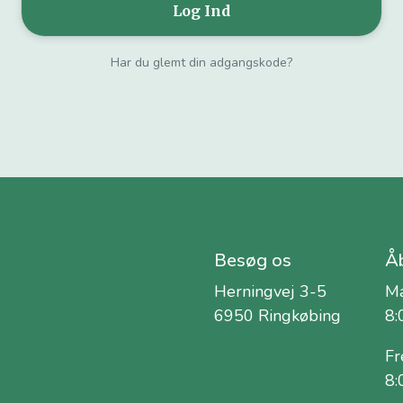
Har du glemt din adgangskode?
Besøg os
Åb
Herningvej 3-5
Ma
6950 Ringkøbing
8:
Fr
8: