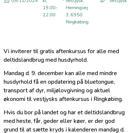
09/12/2024
kl.
vestjysk,
vestjysk
19.00-
Herningvej
22.00
3, 6950
Ringkøbing
Vi inviterer til gratis aftenkursus for alle med
deltidslandbrug med husdyrhold.
Mandag d. 9. december kan alle med mindre
husdyrhold få en opdatering på bluetongue,
transport af dyr, miljølovgivning og aktuel
økonomi til vestjysks aftenkursus i Ringkøbing.
Hvis du bor på landet og har et deltidslandbrug
med heste, får, geder eller køer, er der god
grund til at sætte kryds i kalenderen mandag d.