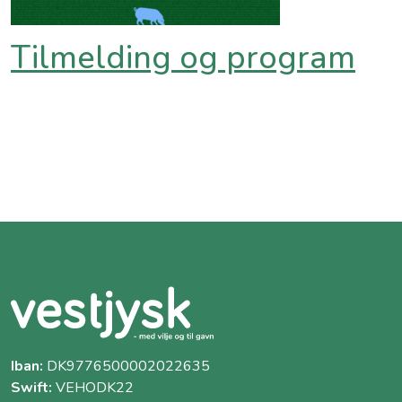
Tilmelding og program
Iban:
DK9776500002022635
Swift:
VEHODK22