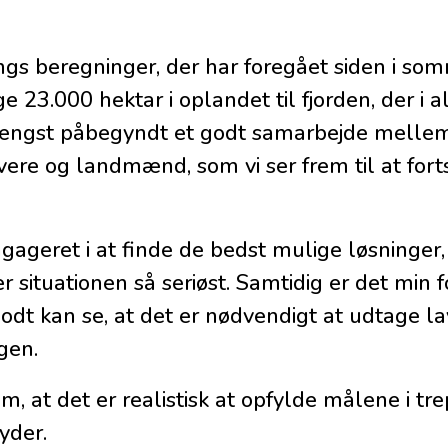
ngs beregninger, der har foregået siden i so
 23.000 hektar i oplandet til fjorden, der i 
r længst påbegyndt et godt samarbejde melle
re og landmænd, som vi ser frem til at forts
geret i at finde de bedst mulige løsninger, 
r situationen så seriøst. Samtidig er det min
t kan se, at det er nødvendigt at udtage l
gen.
, at det er realistisk at opfylde målene i t
yder.