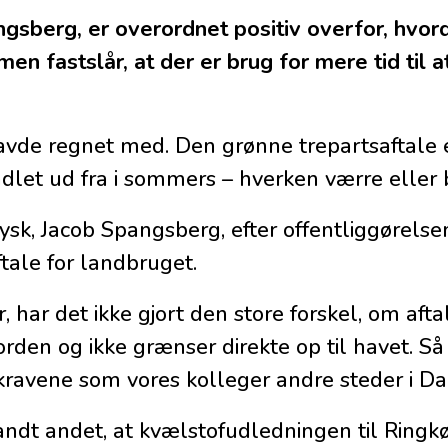
gsberg, er overordnet positiv overfor, hvor
en fastslår, at der er brug for mere tid til a
 havde regnet med. Den grønne trepartsaftale 
let ud fra i sommers – hverken værre eller 
ysk, Jacob Spangsberg, efter offentliggørelse
ale for landbruget.
, har det ikke gjort den store forskel, om aft
fjorden og ikke grænser direkte op til havet. Så 
kravene som vores kolleger andre steder i D
dt andet, at kvælstofudledningen til Ringkøb