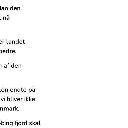
dan den
t nå
er landet
bedre.
n af den
alen endte på
vi bliver ikke
anmark.
ing fjord skal