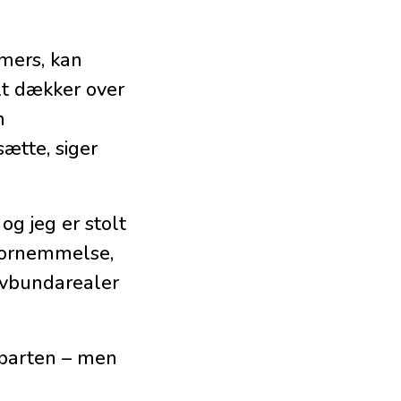
mmers, kan
alt dækker over
m
ætte, siger
og jeg er stolt
 fornemmelse,
avbundarealer
reparten – men