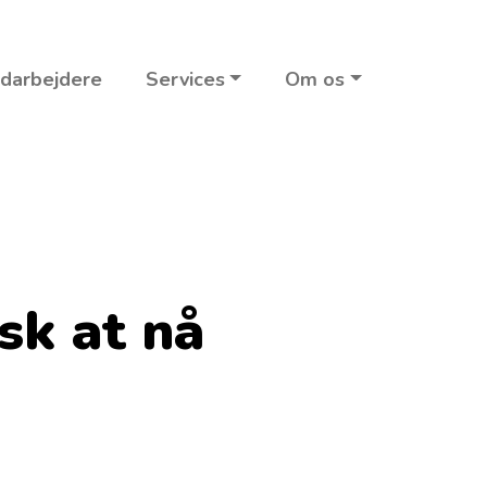
darbejdere
Services
Om os
sk at nå