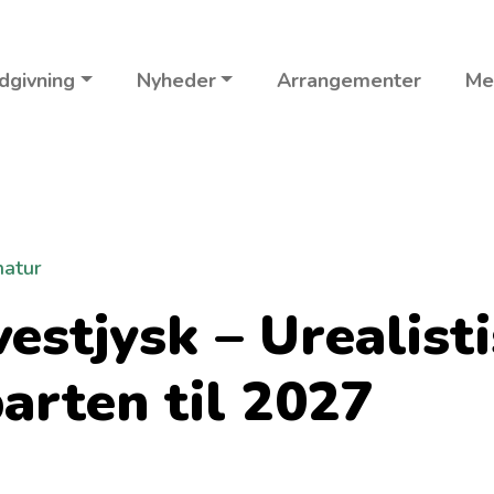
dgivning
Nyheder
Arrangementer
Me
natur
estjysk – Urealisti
parten til 2027