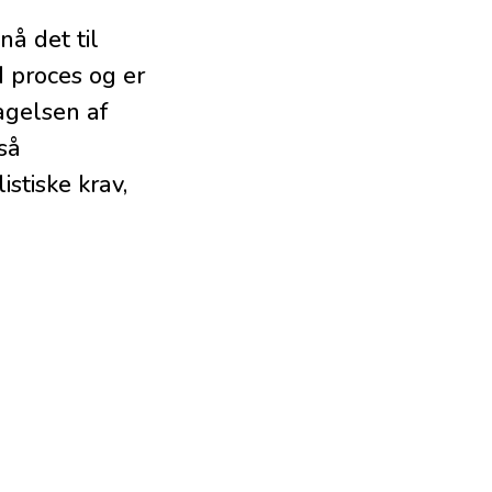
nå det til
d proces og er
agelsen af
så
stiske krav,