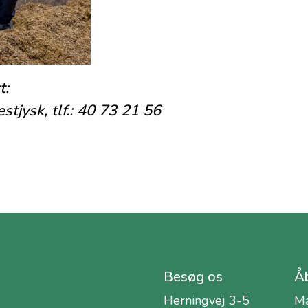
t:
tjysk, tlf.: 40 73 21 56
Besøg os
Åb
Herningvej 3-5
Ma