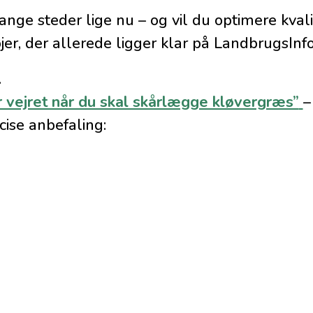
nge steder lige nu – og vil du optimere kvalit
jer, der allerede ligger klar på LandbrugsInfo
.
 vejret når du skal skårlægge kløvergræs”
–
ise anbefaling: