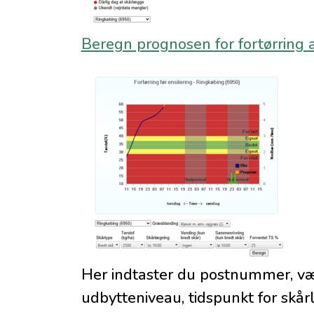
Beregn prognosen for fortørring 
Her indtaster du postnummer, væl
udbytteniveau, tidspunkt for skå