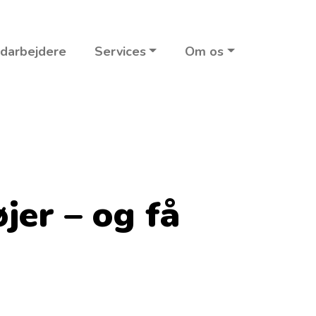
darbejdere
Services
Om os
jer – og få