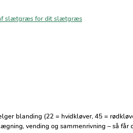
af slætgræs for dit slætgræs
ger blanding (22 = hvidkløver, 45 = rødkløve
rlægning, vending og sammenrivning – så får 