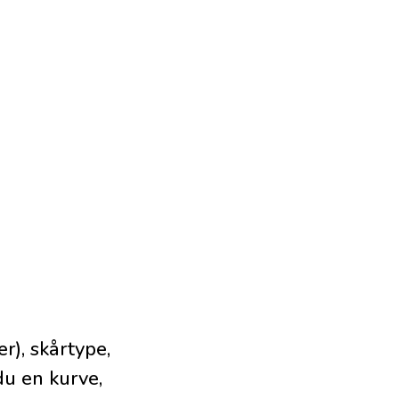
r), skårtype,
du en kurve,