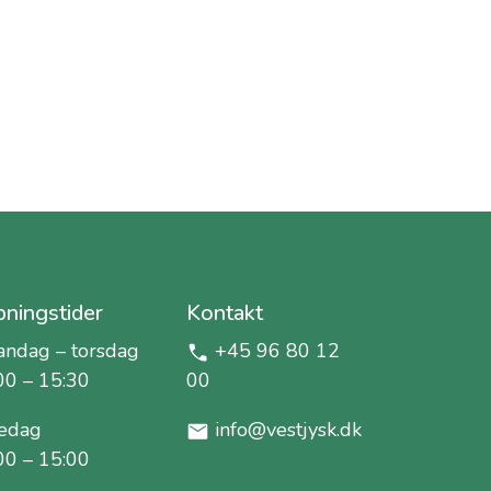
ningstider
Kontakt
ndag – torsdag
+45 96 80 12
00 – 15:30
00
edag
info@vestjysk.dk
00 – 15:00