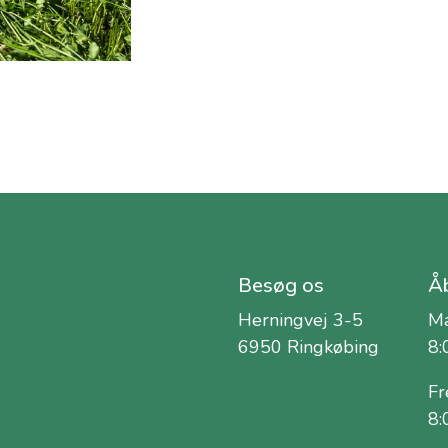
Besøg os
Åb
Herningvej 3-5
Ma
6950 Ringkøbing
8:
Fr
8: