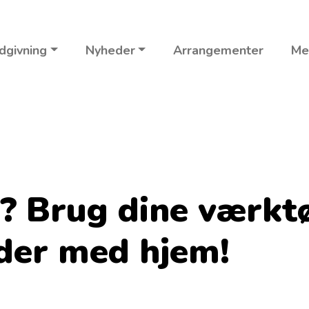
dgivning
Nyheder
Arrangementer
Me
t? Brug dine værktø
oder med hjem!