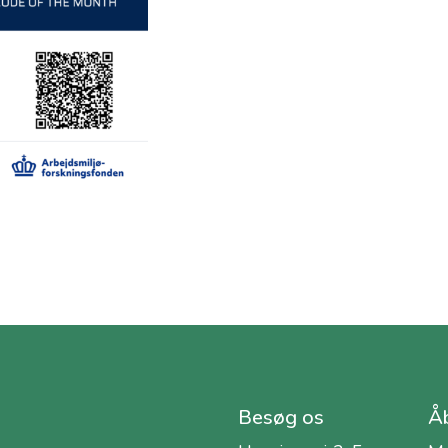
Besøg os
Åb