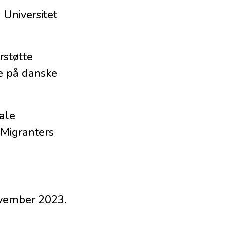
niversitet
rstøtte
e på danske
ale
“Migranters
ovember 2023.