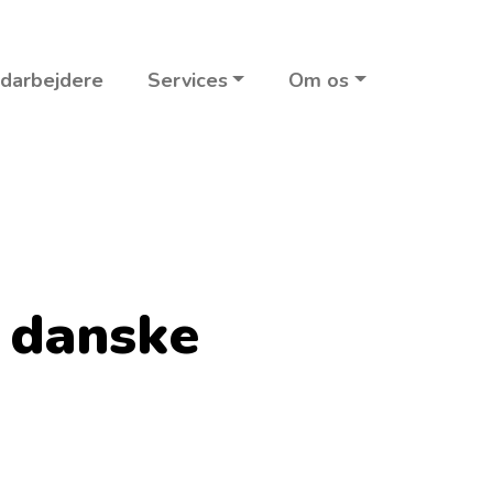
darbejdere
Services
Om os
l danske