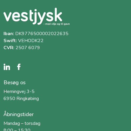
Iban:
DK9776500002022635
Swift:
VEHODK22
CVR:
2507 6079
Besøg os
Herningvej 3-5
6950 Ringkøbing
Åbningstider
Mandag – torsdag
8:00 – 15:30