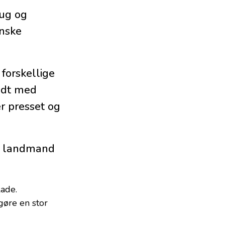
ug og
anske
forskellige
ldt med
r presset og
om landmand
lade.
gøre en stor