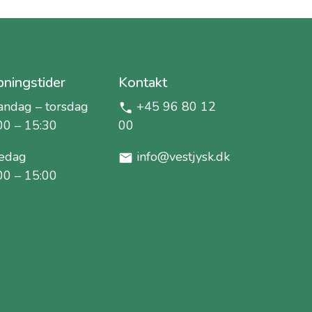
ningstider
Kontakt
ndag – torsdag
+45 96 80 12
00 – 15:30
00
edag
info@vestjysk.dk
00 – 15:00