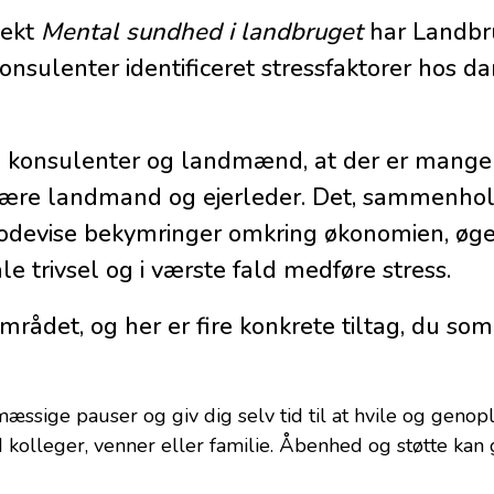
jekt
Mental sundhed i landbruget
har Landbr
onsulenter identificeret stressfaktorer hos d
konsulenter og landmænd, at der er mange 
 være landmand og ejerleder. Det, sammenho
riodevise bekymringer omkring økonomien, øge
 trivsel og i værste fald medføre stress.
mrådet, og her er fire konkrete tiltag, du s
mæssige pauser og giv dig selv tid til at hvile og genop
kolleger, venner eller familie. Åbenhed og støtte kan 