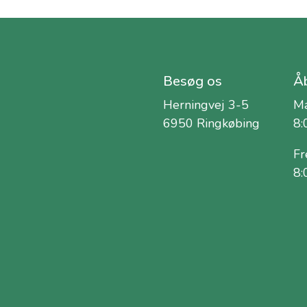
Besøg os
Åb
Herningvej 3-5
Ma
6950 Ringkøbing
8:
Fr
8: