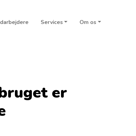
darbejdere
Services
Om os
bruget er
e