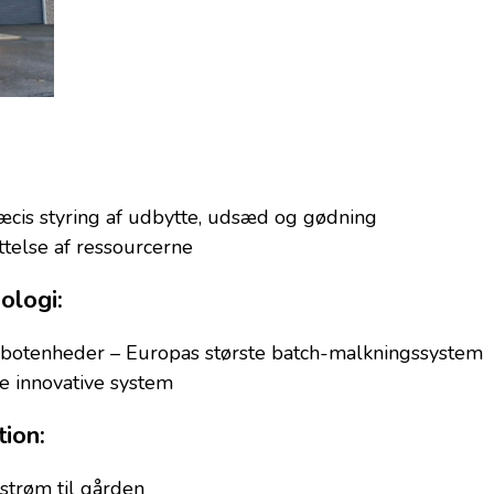
præcis styring af udbytte, udsæd og gødning
ttelse af ressourcerne
ologi:
botenheder – Europas største batch-malkningssystem
 innovative system
ion:
strøm til gården