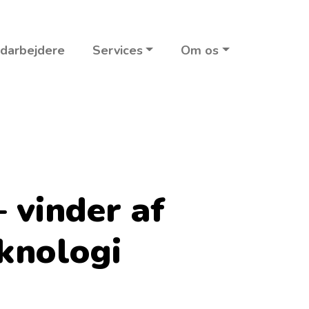
darbejdere
Services
Om os
 vinder af
knologi