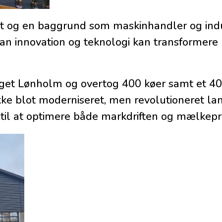
et og en baggrund som maskinhandler og indus
an innovation og teknologi kan transformere
get Lønholm og overtog 400 køer samt et 4
kke blot moderniseret, men revolutioneret la
 til at optimere både markdriften og mælkepr