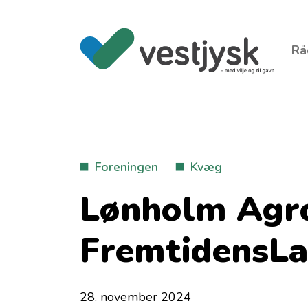
Rå
Foreningen
Kvæg
Lønholm Agro,
FremtidensLa
28. november 2024