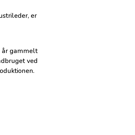
trileder, er
0 år gammelt
ndbruget ved
oduktionen.