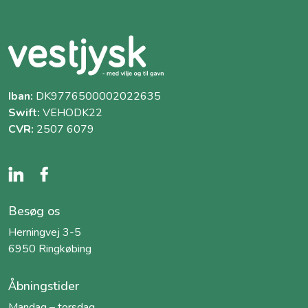
Iban:
DK9776500002022635
Swift:
VEHODK22
CVR:
2507 6079
Besøg os
Herningvej 3-5
6950 Ringkøbing
Åbningstider
Mandag – torsdag