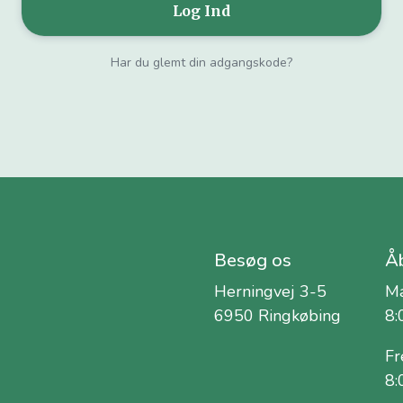
Har du glemt din adgangskode?
Besøg os
Åb
Herningvej 3-5
Ma
6950 Ringkøbing
8:
Fr
8: