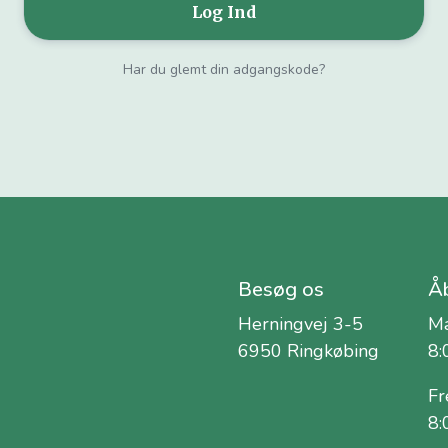
Har du glemt din adgangskode?
Besøg os
Åb
Herningvej 3-5
Ma
6950 Ringkøbing
8:
Fr
8: