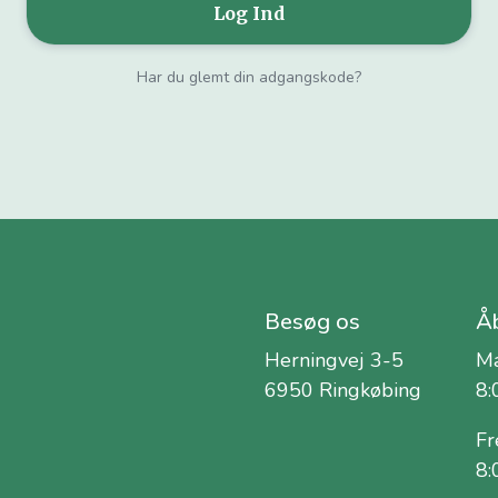
Har du glemt din adgangskode?
Besøg os
Åb
Herningvej 3-5
Ma
6950 Ringkøbing
8:
Fr
8: