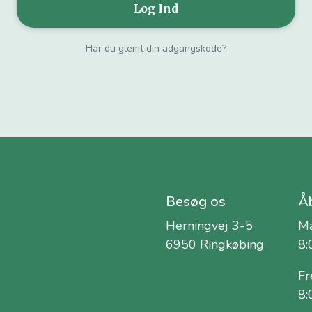
Har du glemt din adgangskode?
Besøg os
Åb
Herningvej 3-5
Ma
6950 Ringkøbing
8:
Fr
8: