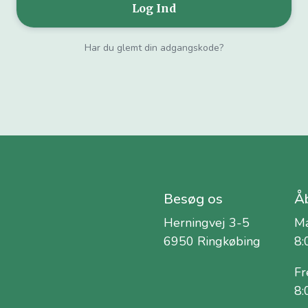
Har du glemt din adgangskode?
Besøg os
Åb
Herningvej 3-5
Ma
6950 Ringkøbing
8:
Fr
8: