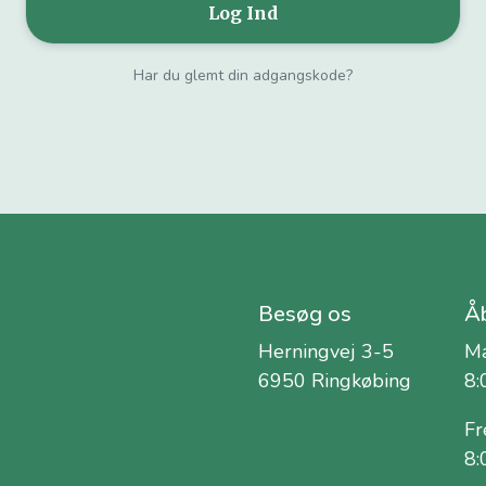
Har du glemt din adgangskode?
Besøg os
Åb
Herningvej 3-5
Ma
6950 Ringkøbing
8:
Fr
8: