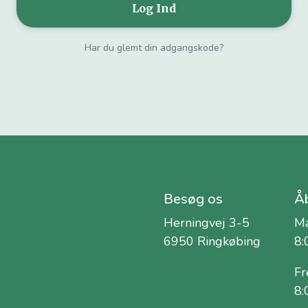
Har du glemt din adgangskode?
Besøg os
Åb
Herningvej 3-5
Ma
6950 Ringkøbing
8:
Fr
8: