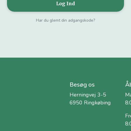
Har du glemt din adgangskode?
Besøg os
Åb
Herningvej 3-5
Ma
6950 Ringkøbing
8:
Fr
8: