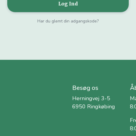
Har du glemt din adgangskode?
Besøg os
Åb
Herningvej 3-5
Ma
6950 Ringkøbing
8:
Fr
8: