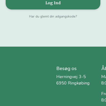
Har du glemt din adgangskode?
Besøg os
Åb
Herningvej 3-5
Ma
6950 Ringkøbing
8:
Fr
8: