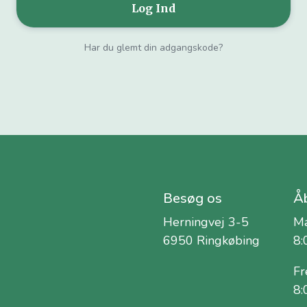
Har du glemt din adgangskode?
Besøg os
Åb
Herningvej 3-5
Ma
6950 Ringkøbing
8:
Fr
8: