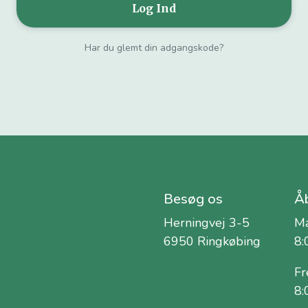
Har du glemt din adgangskode?
Besøg os
Åb
Herningvej 3-5
Ma
6950 Ringkøbing
8:
Fr
8: