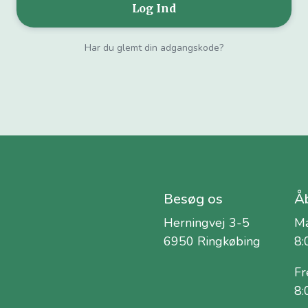
Har du glemt din adgangskode?
Besøg os
Åb
Herningvej 3-5
Ma
6950 Ringkøbing
8:
Fr
8: