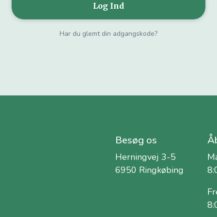
Har du glemt din adgangskode?
Besøg os
Åb
Herningvej 3-5
Ma
6950 Ringkøbing
8:
Fr
8: