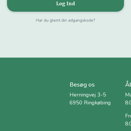
Har du glemt din adgangskode?
Besøg os
Åb
Herningvej 3-5
Ma
6950 Ringkøbing
8:
Fr
8: