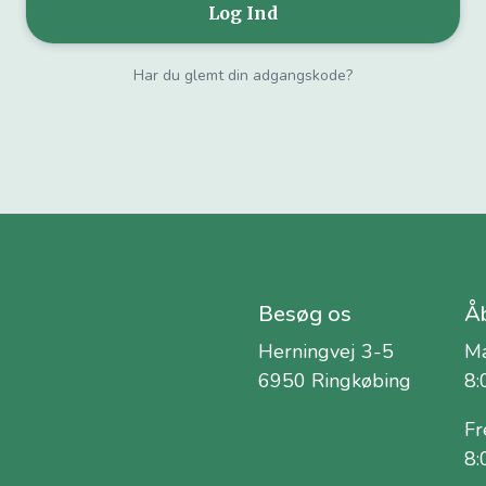
Har du glemt din adgangskode?
Besøg os
Åb
Herningvej 3-5
Ma
6950 Ringkøbing
8:
Fr
8: