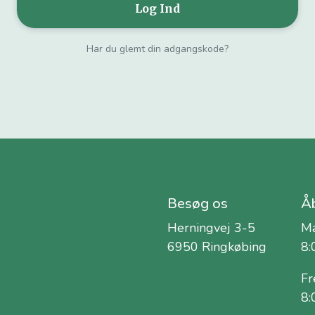
Har du glemt din adgangskode?
Besøg os
Åb
Herningvej 3-5
Ma
6950 Ringkøbing
8:
Fr
8: