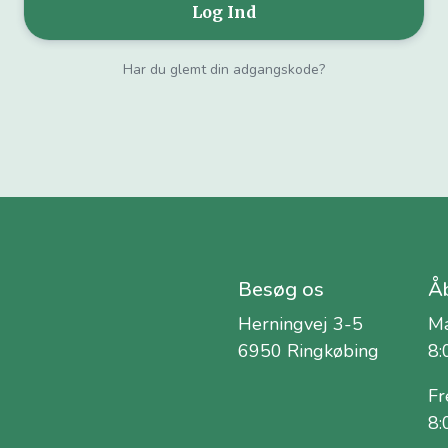
Har du glemt din adgangskode?
Besøg os
Åb
Herningvej 3-5
Ma
6950 Ringkøbing
8:
Fr
8: