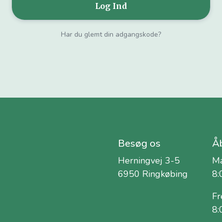
Har du glemt din adgangskode?
Besøg os
Åb
Herningvej 3-5
Ma
6950 Ringkøbing
8:
Fr
8: