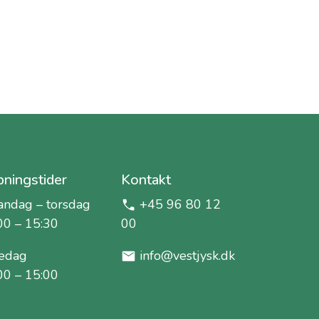
ningstider
Kontakt
ndag – torsdag
+45 96 80 12
00 – 15:30
00
edag
info@vestjysk.dk
00 – 15:00