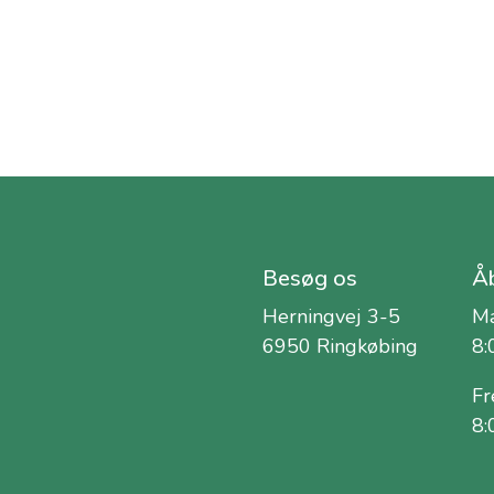
Besøg os
Åb
Herningvej 3-5
Ma
6950 Ringkøbing
8:
Fr
8: