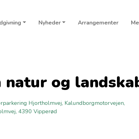
dgivning
Nyheder
Arrangementer
Me
natur og landska
rparkering Hjortholmvej, Kalundborgmotorvejen,
olmvej, 4390 Vipperød