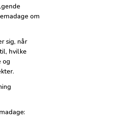
ølgende
e temadage om
 sig, når
il, hvilke
e og
kter.
ning
temadage: