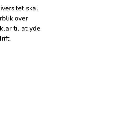
versitet skal
rblik over
lar til at yde
ift.