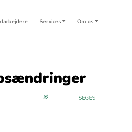
darbejdere
Services
Om os
bsændringer
SEGES