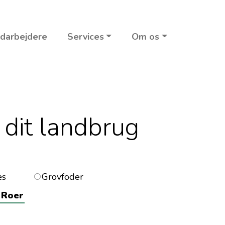
darbejdere
Services
Om os
 dit landbrug
æs
Grovfoder
Roer