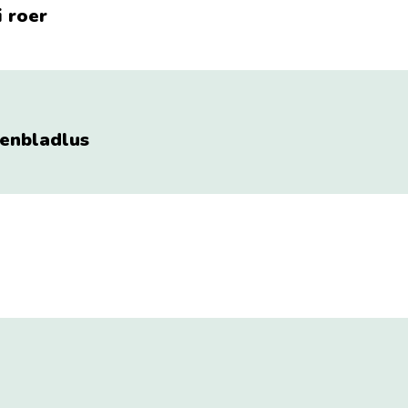
 roer
kenbladlus