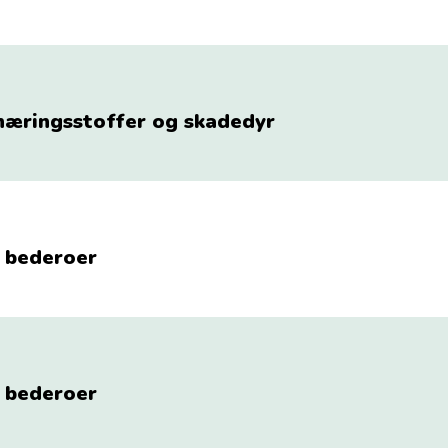
næringsstoffer og skadedyr
i bederoer
i bederoer