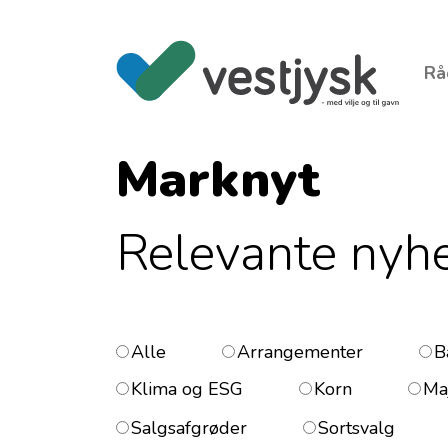
Rå
Marknyt
Relevante nyhed
Alle
Arrangementer
B
Klima og ESG
Korn
Ma
Salgsafgrøder
Sortsvalg