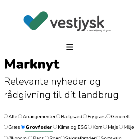
Marknyt
Relevante nyheder og
rådgivning til dit landbrug
Alle
Arrangementer
Bælgsæd
Frøgræs
Generelt
Græs
Grovfoder
Klima og ESG
Korn
Majs
Miljø
Økonomi
Raps
Roer
Salgsafgrøder
Sortsvalg