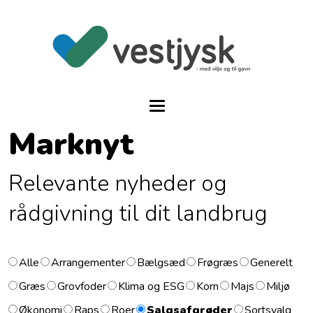
Marknyt
Relevante nyheder og
rådgivning til dit landbrug
Alle
Arrangementer
Bælgsæd
Frøgræs
Generelt
Græs
Grovfoder
Klima og ESG
Korn
Majs
Miljø
Økonomi
Raps
Roer
Salgsafgrøder
Sortsvalg