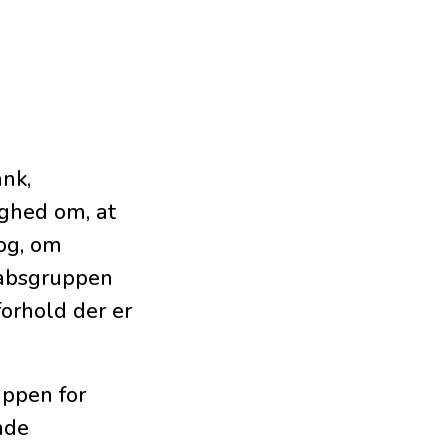
ank
,
ighed om, at
log, om
skabsgruppen
forhold der er
uppen for
nde