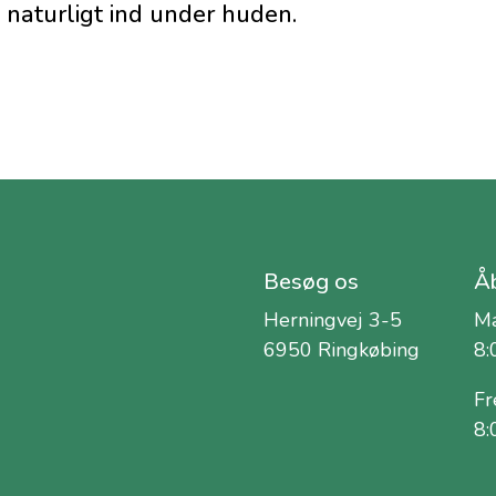
 naturligt ind under huden.
Besøg os
Åb
Herningvej 3-5
Ma
6950 Ringkøbing
8:
Fr
8: