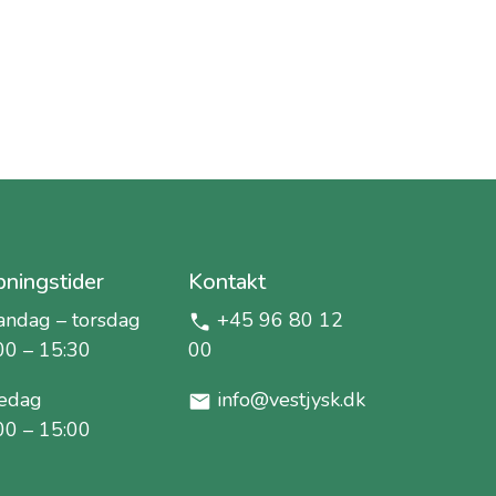
ningstider
Kontakt
ndag – torsdag
+45 96 80 12
00 – 15:30
00
edag
info@vestjysk.dk
00 – 15:00