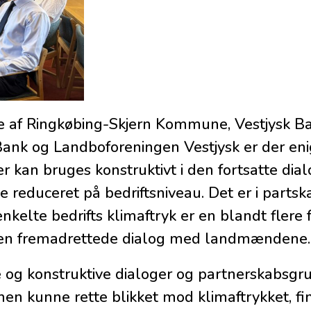
e af
Ringkøbing-Skjern Kommune
,
Vestjysk B
Bank
og Landboforeningen Vestjysk er der en
der kan bruges konstruktivt i den fortsatte dia
e reduceret på bedriftsniveau. Det er i part
nkelte bedrifts klimaftryk er en blandt flere 
den fremadrettede dialog med landmændene.
e og konstruktive dialoger og partnerskabsgr
mmen kunne rette blikket mod klimaftrykket, fi