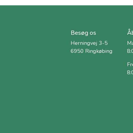
Besøg os
Åb
Herningvej 3-5
Ma
6950 Ringkøbing
8:
Fr
8: