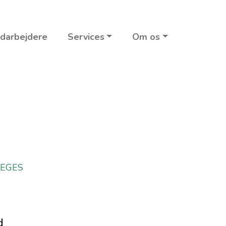
darbejdere
Services
Om os
SEGES
d