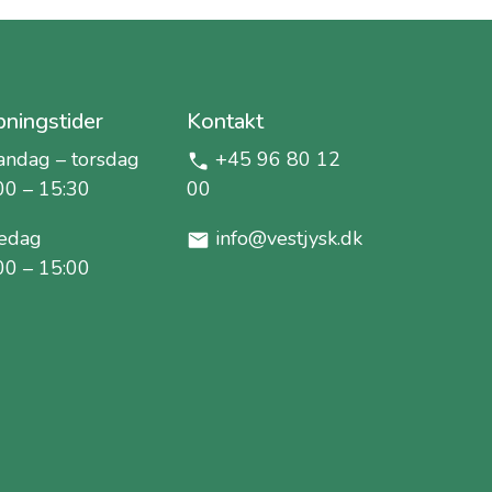
ningstider
Kontakt
ndag – torsdag
+45 96 80 12
00 – 15:30
00
edag
info@vestjysk.dk
00 – 15:00