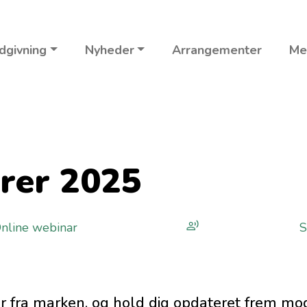
dgivning
Nyheder
Arrangementer
Me
rer 2025
nline webinar
er fra marken, og hold dig opdateret frem mo