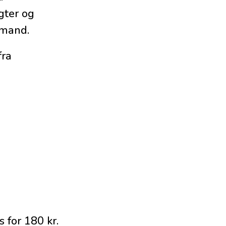
gter og
ndmand.
fra
 for 180 kr.