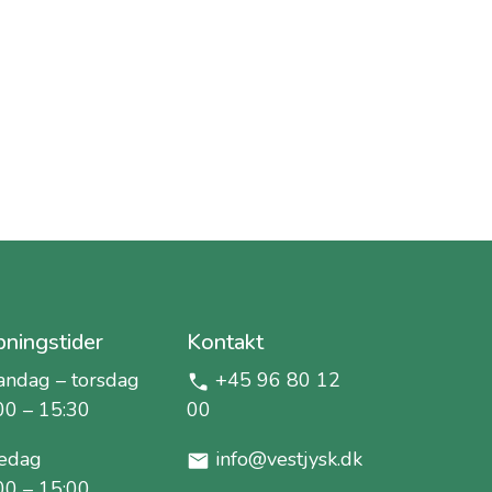
ningstider
Kontakt
ndag – torsdag
+45 96 80 12
00 – 15:30
00
edag
info@vestjysk.dk
00 – 15:00