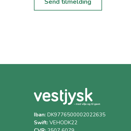
Iban:
DK9776500002022635
Swift:
VEHODK22
CVR:
2507 6079