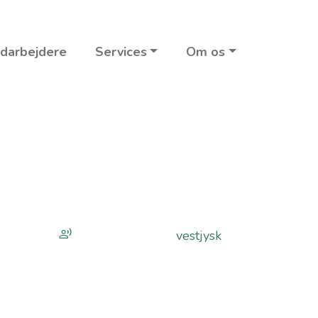
darbejdere
Services
Om os
vestjysk