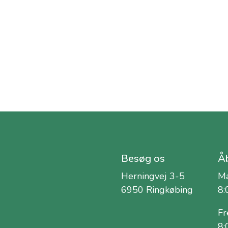
Besøg os
Åb
Herningvej 3-5
Ma
6950 Ringkøbing
8:
Fr
8: